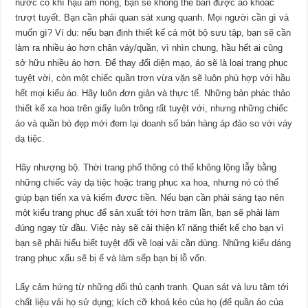
nước có khí hậu ấm nóng, bạn sẽ không thể bán được áo khoác
trượt tuyết. Bạn cần phải quan sát xung quanh. Mọi người cần gì và
muốn gì? Ví dụ: nếu bạn định thiết kế cả một bộ sưu tập, bạn sẽ cần
làm ra nhiều áo hơn chân váy/quần, vì nhìn chung, hầu hết ai cũng
sở hữu nhiều áo hơn. Để thay đổi diện mạo, áo sẽ là loại trang phục
tuyệt vời, còn một chiếc quần trơn vừa vặn sẽ luôn phù hợp với hầu
hết mọi kiểu áo. Hãy luôn đơn giản và thực tế. Những bản phác thảo
thiết kế xa hoa trên giấy luôn trông rất tuyệt với, nhưng những chiếc
áo và quần bò đẹp mới đem lại doanh số bán hàng áp đảo so với váy
dạ tiệc.
Hãy nhượng bộ. Thời trang phổ thông có thể không lộng lẫy bằng
những chiếc váy dạ tiệc hoặc trang phục xa hoa, nhưng nó có thể
giúp bạn tiến xa và kiếm được tiền. Nếu bạn cần phải sáng tạo nên
một kiểu trang phục để sản xuất tới hơn trăm lần, bạn sẽ phải làm
đúng ngay từ đầu. Việc này sẽ cải thiện kĩ năng thiết kế cho bạn vì
bạn sẽ phải hiểu biết tuyệt đối về loại vải cần dùng. Những kiểu dáng
trang phục xấu sẽ bị ế và làm sếp bạn bị lỗ vốn.
Lấy cảm hứng từ những đối thủ cạnh tranh. Quan sát và lưu tâm tới
chất liệu vải họ sử dụng; kích cỡ khoá kéo của họ (để quần áo của