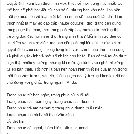
Quyết định xem bạn thích lĩnh vực thiết kế thời trang nào nhất. Có
thể bạn sẽ phải bắt đầu từ con số 0, nhưng bạn vẫn nên định sẵn
một số mục tiêu về loại thiết kế mà mình sẽ theo đuổi lâu dài. Bạn
thích nhất là may đo cao cấp (haute couture), thời trang tiện dụng,
trang phục thể thao, thời trang phổ cập hay hướng tới những thị
trường độc đáo hơn như thời trang sinh thái? Mỗi lĩnh vực đều có
ưu điểm và nhược điểm mà bạn cần phải nghiên cứu trước khi ra
quyết định cuối cùng. Trong từng lĩnh vực chính như trên, bạn cũng
sẽ phải quyết định về một số nhánh con khác. Bạn có thể muốn thực
hiện thật nhiều ý tưởng, nhưng khi mới tập tành vào nghề thì đừng
tự ép bản thân. Tốt hơn là bạn nên hoàn hiện thiết kế của mình trong
một lĩnh vực trước, sau đó, thử nghiệm các ý tưởng khác khi đã có
chỗ đứng vững chắc trong ngành. Ví dụ:
Trang phục nữ ban ngày, trang phục nữ buổi tối
Trang phục nam ban ngày, trang phục nam buổi tối
Trang phục trẻ em nam/nữ; trang phục thanh thiếu niên
Trang phục thể hình/thể thao/vận động
Đồ dệt kim
Trang phục dã ngoại, thám hiểm, đồ mặc ngoài