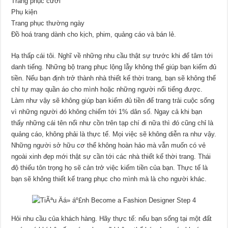
Trang phục cưới
Phụ kiện
Trang phục thường ngày
Đồ hoá trang dành cho kịch, phim, quảng cáo và bán lẻ.
Hạ thấp cái tôi. Nghĩ về những nhu cầu thật sự trước khi để tâm tới
danh tiếng. Những bộ trang phục lộng lẫy không thể giúp bạn kiếm đủ
tiền. Nếu bạn định trở thành nhà thiết kế thời trang, bạn sẽ không thể
chỉ tự may quần áo cho mình hoặc những người nổi tiếng được.
Làm như vậy sẽ không giúp bạn kiếm đủ tiền để trang trải cuộc sống
vì những người đó không chiếm tới 1% dân số. Ngay cả khi bạn
thấy những cái tên nổi như cồn trên tạp chí đi nữa thì đó cũng chỉ là
quảng cáo, không phải là thực tế. Mọi việc sẽ không diễn ra như vậy.
Những người sở hữu cơ thể không hoàn hảo mà vẫn muốn có vẻ
ngoài xinh đẹp mới thật sự cần tới các nhà thiết kế thời trang. Thái
độ thiếu tôn trọng họ sẽ cản trở việc kiếm tiền của bạn. Thực tế là
bạn sẽ không thiết kế trang phục cho mình mà là cho người khác.
Hỏi nhu cầu của khách hàng. Hãy thực tế: nếu bạn sống tại một đất