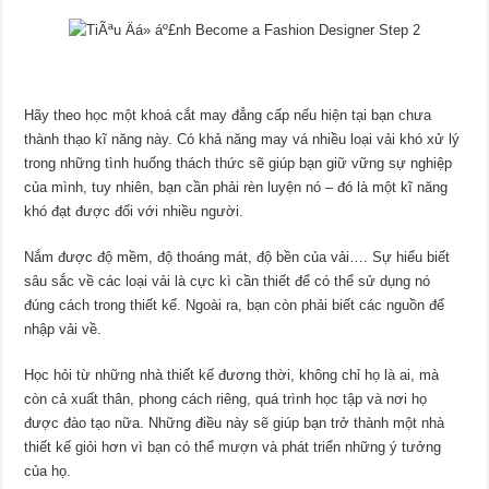
Hãy theo học một khoá cắt may đẳng cấp nếu hiện tại bạn chưa
thành thạo kĩ năng này. Có khả năng may vá nhiều loại vải khó xử lý
trong những tình huống thách thức sẽ giúp bạn giữ vững sự nghiệp
của mình, tuy nhiên, bạn cần phải rèn luyện nó – đó là một kĩ năng
khó đạt được đối với nhiều người.
Nắm được độ mềm, độ thoáng mát, độ bền của vải…. Sự hiểu biết
sâu sắc về các loại vải là cực kì cần thiết để có thể sử dụng nó
đúng cách trong thiết kế. Ngoài ra, bạn còn phải biết các nguồn để
nhập vải về.
Học hỏi từ những nhà thiết kế đương thời, không chỉ họ là ai, mà
còn cả xuất thân, phong cách riêng, quá trình học tập và nơi họ
được đào tạo nữa. Những điều này sẽ giúp bạn trở thành một nhà
thiết kế giỏi hơn vì bạn có thể mượn và phát triển những ý tưởng
của họ.