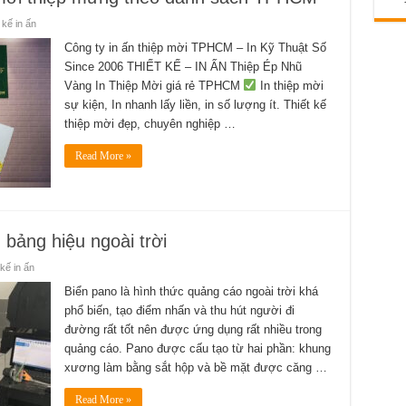
 kế in ấn
Công ty in ấn thiệp mời TPHCM – In Kỹ Thuật Số
Since 2006 THIẾT KẾ – IN ẤN Thiệp Ép Nhũ
Vàng In Thiệp Mời giá rẻ TPHCM
In thiệp mời
sự kiện, In nhanh lấy liền, in số lượng ít. Thiết kế
thiệp mời đẹp, chuyên nghiệp …
Read More »
 bảng hiệu ngoài trời
 kế in ấn
Biển pano là hình thức quảng cáo ngoài trời khá
phổ biến, tạo điểm nhấn và thu hút người đi
đường rất tốt nên được ứng dụng rất nhiều trong
quảng cáo. Pano được cấu tạo từ hai phần: khung
xương làm bằng sắt hộp và bề mặt được căng …
Read More »