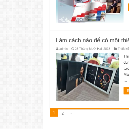
Làm cách nào để có một thiế
admin
26 Tháng Mười Hai, 2018
Thiết kế
Thi
dụn
tưở
Màu
…
R
1
2
»