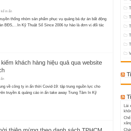
T
 kế in ấn
T
n truyền thống nhóm sản phẩm phục vụ quảng bá dự án bất động
sàn BĐS,…In Kỹ Thuật Số Since 2006 tự hào là đơn vị đối tác
T
T
V
 kiếm khách hàng hiệu quả qua website
ch
T
 ấn
ung về công ty in ấn thời Covid-19: tập trung nguồn lực cho
uyên truyền & quảng cáo in ấn take away Trung Tâm In Kỹ
T
Lái 
khôn
Chế 
xăn
ệp mời thiệp mừng theo danh sách TPHCM
Cháy