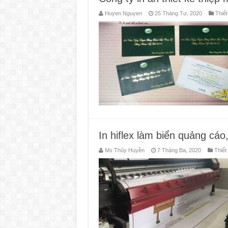
Huyen Nguyen
25 Tháng Tư, 2020
Thiết
In hiflex làm biển quảng cáo,
Ms Thủy Huyền
7 Tháng Ba, 2020
Thiết