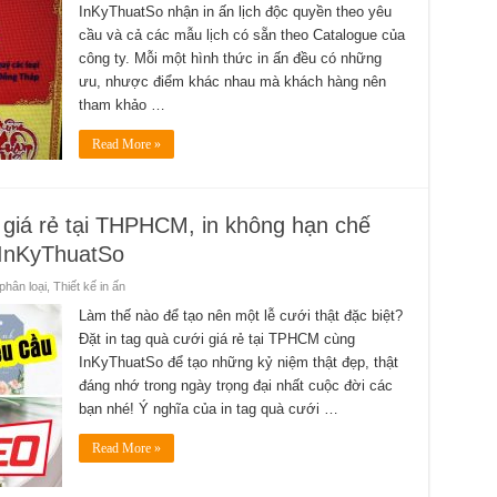
InKyThuatSo nhận in ấn lịch độc quyền theo yêu
cầu và cả các mẫu lịch có sẵn theo Catalogue của
công ty. Mỗi một hình thức in ấn đều có những
ưu, nhược điểm khác nhau mà khách hàng nên
tham khảo …
Read More »
o giá rẻ tại THPHCM, in không hạn chế
o InKyThuatSo
hân loại
,
Thiết kế in ấn
Làm thế nào để tạo nên một lễ cưới thật đặc biệt?
Đặt in tag quà cưới giá rẻ tại TPHCM cùng
InKyThuatSo để tạo những kỷ niệm thật đẹp, thật
đáng nhớ trong ngày trọng đại nhất cuộc đời các
bạn nhé! Ý nghĩa của in tag quà cưới …
Read More »