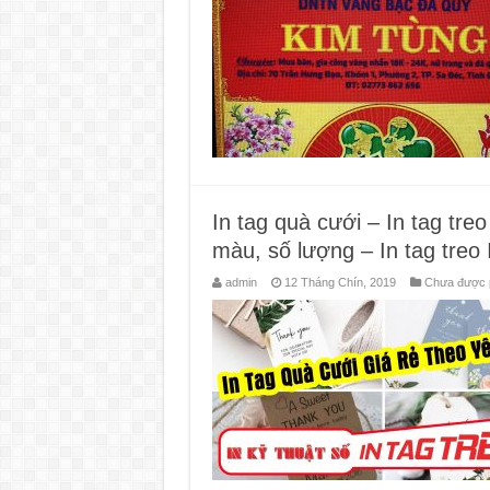
In tag quà cưới – In tag tre
màu, số lượng‎ – In tag tre
admin
12 Tháng Chín, 2019
Chưa được p