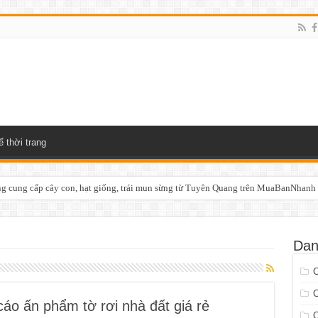
ế thời trang
 cung cấp cây con, hạt giống, trái mun sừng từ Tuyên Quang trên MuaBanNhanh
Dan
cáo ấn phẩm tờ rơi nhà đất giá rẻ
C