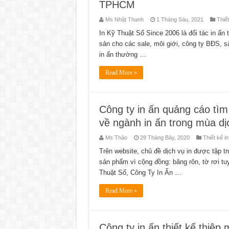
TPHCM
Ms Nhật Thanh
1 Tháng Sáu, 2021
Thiết
In Kỹ Thuật Số Since 2006 là đối tác in ấ
sản cho các sale, môi giới, công ty BĐS, 
in ấn thường …
Read More »
Công ty in ấn quảng cáo tìm
về ngành in ấn trong mùa dị
Ms Thảo
29 Tháng Bảy, 2020
Thiết kế in
Trên website, chủ đề dịch vụ in được tập tr
sản phẩm vì cộng đồng: băng rôn, tờ rơi t
Thuật Số, Công Ty In Ấn …
Read More »
Công ty in ấn thiết kế thi