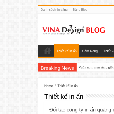
Danh sách tin đăng
Đăng Blog
Thiết kế in ấn
Cẩm Nang
Thiết k
Breaking News
Vườn ươm mun sừng giống
Home
/
Thiết kế in ấn
Thiết kế in ấn
Đối tác công ty in ấn quảng 