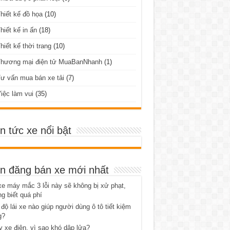
hiết kế đồ họa
(10)
hiết kế in ấn
(18)
hiết kế thời trang
(10)
Thương mại điện tử MuaBanNhanh
(1)
ư vấn mua bán xe tải
(7)
iệc làm vui
(35)
in tức xe nổi bật
in đăng bán xe mới nhất
xe máy mắc 3 lỗi này sẽ không bị xử phạt,
g biết quá phí
độ lái xe nào giúp người dùng ô tô tiết kiệm
g?
 xe điện, vì sao khó dập lửa?