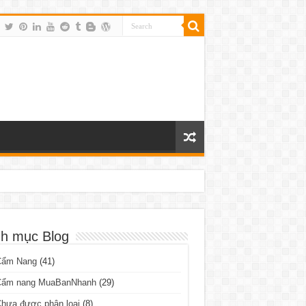
h mục Blog
Cẩm Nang
(41)
Cẩm nang MuaBanNhanh
(29)
hưa được phân loại
(8)