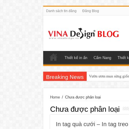
Danh sách tin đăng
Đăng Blog
Thiết kế in ấn
Cẩm Nang
Thiết k
Breaking News
Vườn ươm mun sừng giống
Home
/
Chưa được phân loại
Chưa được phân loại
In tag quà cưới – In tag tre