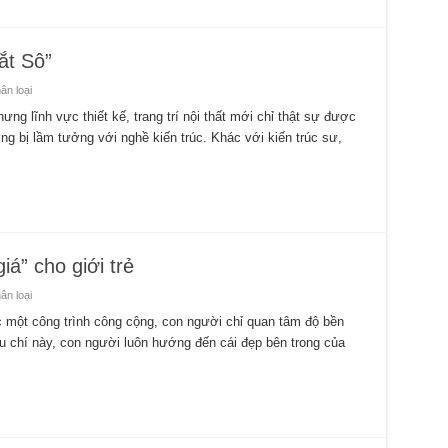
ắt Sô”
n loại
ng lĩnh vực thiết kế, trang trí nội thất mới chỉ thật sự được
ng bị lầm tưởng với nghề kiến trúc. Khác với kiến trúc sư,
iá” cho giới trẻ
n loại
 một công trình công cộng, con người chỉ quan tâm độ bền
êu chí này, con người luôn hướng đến cái đẹp bên trong của