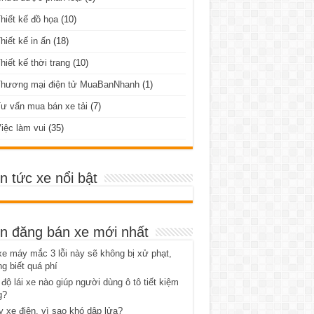
hiết kế đồ họa
(10)
hiết kế in ấn
(18)
hiết kế thời trang
(10)
Thương mại điện tử MuaBanNhanh
(1)
ư vấn mua bán xe tải
(7)
iệc làm vui
(35)
in tức xe nổi bật
in đăng bán xe mới nhất
xe máy mắc 3 lỗi này sẽ không bị xử phạt,
g biết quá phí
độ lái xe nào giúp người dùng ô tô tiết kiệm
g?
 xe điện, vì sao khó dập lửa?