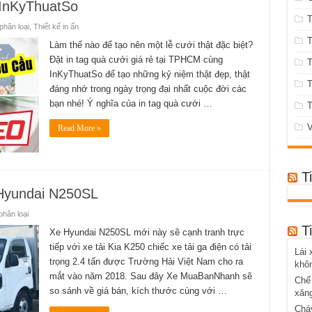
o InKyThuatSo
T
hân loại
,
Thiết kế in ấn
T
Làm thế nào để tạo nên một lễ cưới thật đặc biệt?
Đặt in tag quà cưới giá rẻ tại TPHCM cùng
T
InKyThuatSo để tạo những kỷ niệm thật đẹp, thật
đáng nhớ trong ngày trọng đại nhất cuộc đời các
bạn nhé! Ý nghĩa của in tag quà cưới …
T
V
Read More »
T
 Hyundai N250SL
hân loại
T
Xe Hyundai N250SL mới này sẽ cạnh tranh trực
tiếp với xe tải Kia K250 chiếc xe tải ga điện có tải
Lái 
trọng 2.4 tấn được Trường Hải Việt Nam cho ra
khôn
mắt vào năm 2018. Sau đây Xe MuaBanNhanh sẽ
Chế 
so sánh về giá bán, kích thước cùng với …
xăn
Cháy