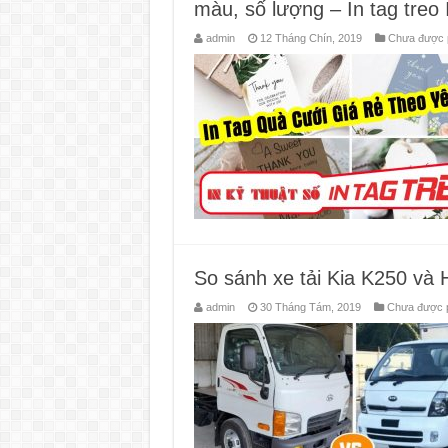
màu, số lượng‎ – In tag tre
admin
12 Tháng Chín, 2019
Chưa được p
So sánh xe tải Kia K250 và
admin
30 Tháng Tám, 2019
Chưa được p