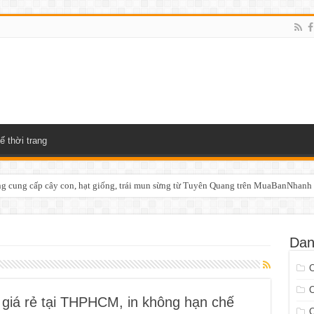
ế thời trang
 cung cấp cây con, hạt giống, trái mun sừng từ Tuyên Quang trên MuaBanNhanh
Dan
o giá rẻ tại THPHCM, in không hạn chế
C