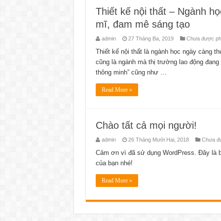
Thiết kế nội thất – Ngành h
mĩ, đam mê sáng tạo
admin
27 Tháng Ba, 2019
Chưa được phâ
Thiết kế nội thất là ngành học ngày càng t
cũng là ngành mà thị trường lao động đang 
thông minh” cũng như …
Read More »
Chào tất cả mọi người!
admin
26 Tháng Mười Hai, 2018
Chưa đư
Cảm ơn vì đã sử dụng WordPress. Đây là bài
của bạn nhé!
Read More »