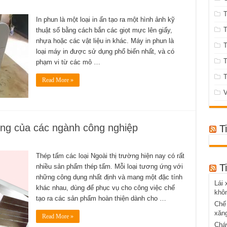
T
In phun là một loại in ấn tạo ra một hình ảnh kỹ
T
thuật số bằng cách bắn các giọt mực lên giấy,
nhựa hoặc các vật liệu in khác. Máy in phun là
T
loại máy in được sử dụng phổ biến nhất, và có
phạm vi từ các mô …
T
Read More »
V
ọng của các ngành công nghiệp
T
Thép tấm các loại Ngoài thị trường hiện nay có rất
T
nhiều sản phẩm thép tấm. Mỗi loại tương ứng với
những công dụng nhất định và mang một đặc tính
Lái 
khác nhau, dùng để phục vụ cho công việc chế
khôn
tạo ra các sản phẩm hoàn thiện dành cho …
Chế 
xăn
Read More »
Cháy