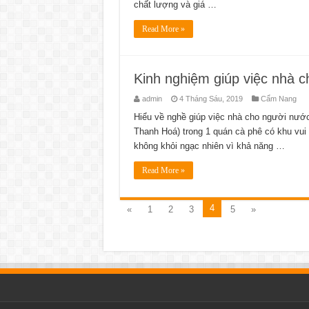
chất lượng và giá …
Read More »
Kinh nghiệm giúp việc nhà 
admin
4 Tháng Sáu, 2019
Cẩm Nang
Hiểu về nghề giúp việc nhà cho người nước
Thanh Hoá) trong 1 quán cà phê có khu vui 
không khỏi ngạc nhiên vì khả năng …
Read More »
4
«
1
2
3
5
»