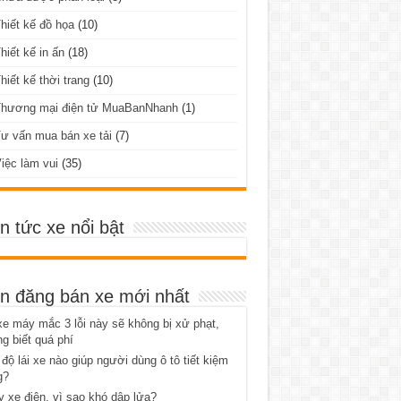
hiết kế đồ họa
(10)
hiết kế in ấn
(18)
hiết kế thời trang
(10)
Thương mại điện tử MuaBanNhanh
(1)
ư vấn mua bán xe tải
(7)
iệc làm vui
(35)
in tức xe nổi bật
in đăng bán xe mới nhất
xe máy mắc 3 lỗi này sẽ không bị xử phạt,
g biết quá phí
độ lái xe nào giúp người dùng ô tô tiết kiệm
g?
 xe điện, vì sao khó dập lửa?