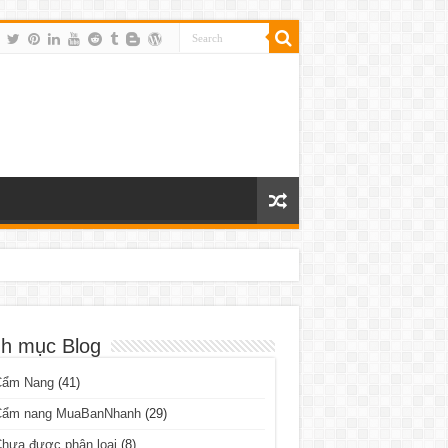
h mục Blog
Cẩm Nang
(41)
Cẩm nang MuaBanNhanh
(29)
hưa được phân loại
(8)