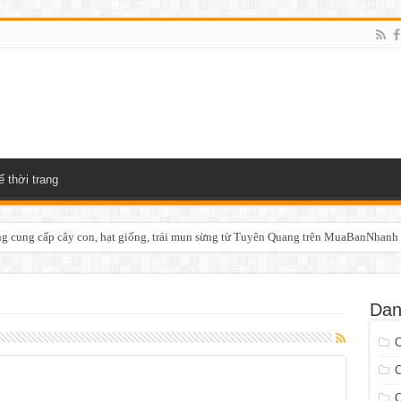
ế thời trang
 cung cấp cây con, hạt giống, trái mun sừng từ Tuyên Quang trên MuaBanNhanh
Dan
C