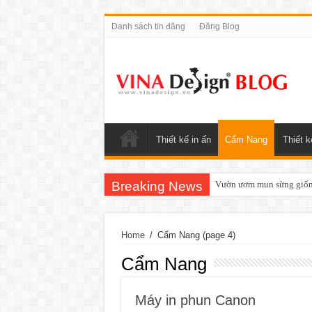
Danh sách tin đăng
Đăng Blog
Thiết kế in ấn
Cẩm Nang
Thiết k
Breaking News
Vườn ươm mun sừng giống
Home
/
Cẩm Nang
(page 4)
Cẩm Nang
Máy in phun Canon