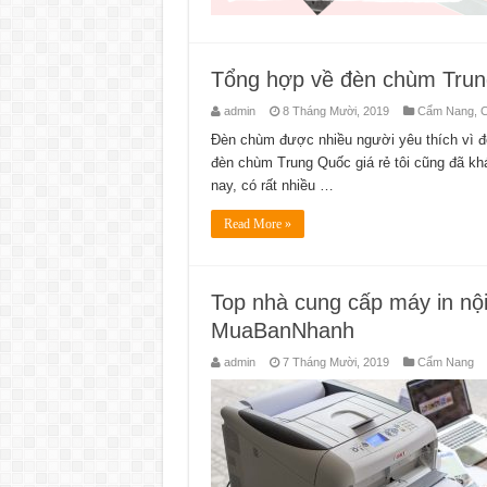
Tổng hợp về đèn chùm Tru
admin
8 Tháng Mười, 2019
Cẩm Nang
,
C
Đèn chùm được nhiều người yêu thích vì độ
đèn chùm Trung Quốc giá rẻ tôi cũng đã kh
nay, có rất nhiều …
Read More »
Top nhà cung cấp máy in nội 
MuaBanNhanh
admin
7 Tháng Mười, 2019
Cẩm Nang