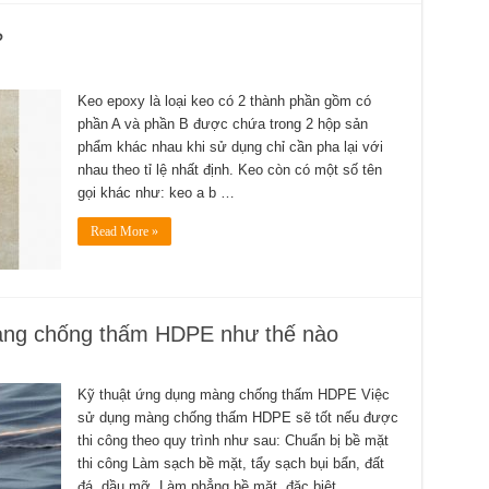
?
Keo epoxy là loại keo có 2 thành phần gồm có
phần A và phần B được chứa trong 2 hộp sản
phẩm khác nhau khi sử dụng chỉ cần pha lại với
nhau theo tỉ lệ nhất định. Keo còn có một số tên
gọi khác như: keo a b …
Read More »
màng chống thấm HDPE như thế nào
Kỹ thuật ứng dụng màng chống thấm HDPE Việc
sử dụng màng chống thấm HDPE sẽ tốt nếu được
thi công theo quy trình như sau: Chuẩn bị bề mặt
thi công Làm sạch bề mặt, tẩy sạch bụi bẩn, đất
đá, dầu mỡ. Làm phẳng bề mặt, đặc biệt …