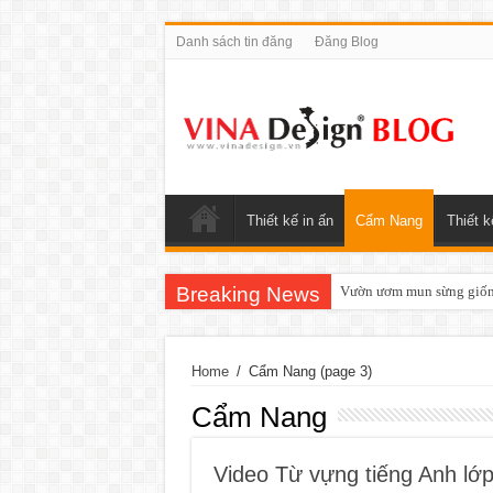
Danh sách tin đăng
Đăng Blog
Thiết kế in ấn
Cẩm Nang
Thiết k
Breaking News
Vườn ươm mun sừng giống
Home
/
Cẩm Nang
(page 3)
Cẩm Nang
Video Từ vựng tiếng Anh lớ