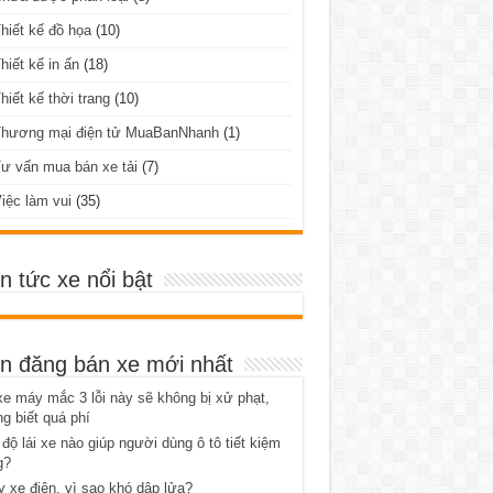
hiết kế đồ họa
(10)
hiết kế in ấn
(18)
hiết kế thời trang
(10)
Thương mại điện tử MuaBanNhanh
(1)
ư vấn mua bán xe tải
(7)
iệc làm vui
(35)
in tức xe nổi bật
in đăng bán xe mới nhất
xe máy mắc 3 lỗi này sẽ không bị xử phạt,
g biết quá phí
độ lái xe nào giúp người dùng ô tô tiết kiệm
g?
 xe điện, vì sao khó dập lửa?