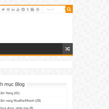
h mục Blog
Cẩm Nang
(41)
Cẩm nang MuaBanNhanh
(29)
hưa được phân loại
(8)