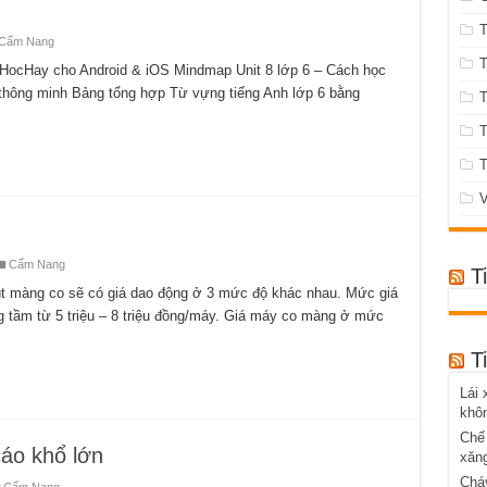
T
Cẩm Nang
T
p HocHay cho Android & iOS Mindmap Unit 8 lớp 6 – Cách học
 thông minh Bảng tổng hợp Từ vựng tiếng Anh lớp 6 bằng
T
T
V
Cẩm Nang
T
 màng co sẽ có giá dao động ở 3 mức độ khác nhau. Mức giá
 tầm từ 5 triệu – 8 triệu đồng/máy. Giá máy co màng ở mức
T
Lái 
khôn
Chế 
cáo khổ lớn
xăn
Cháy
Cẩm Nang