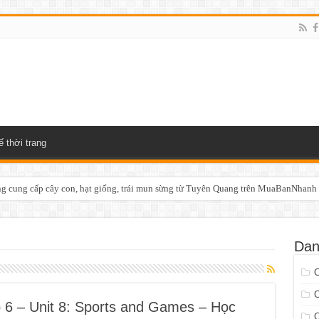
ế thời trang
 cung cấp cây con, hạt giống, trái mun sừng từ Tuyên Quang trên MuaBanNhanh
Dan
p 6 – Unit 8: Sports and Games – Học
C