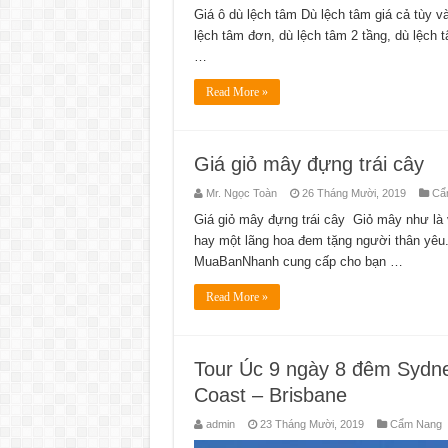
Giá ô dù lệch tâm Dù lệch tâm giá cả tùy và
lệch tâm đơn, dù lệch tâm 2 tầng, dù lệch 
…
Read More »
Giá giỏ mây đựng trái cây
Mr. Ngọc Toàn
26 Tháng Mười, 2019
Cẩ
Giá giỏ mây đựng trái cây Giỏ mây như là v
hay một lãng hoa đem tặng người thân yêu. 
MuaBanNhanh cung cấp cho bạn …
Read More »
Tour Úc 9 ngày 8 đêm Sydne
Coast – Brisbane
admin
23 Tháng Mười, 2019
Cẩm Nang