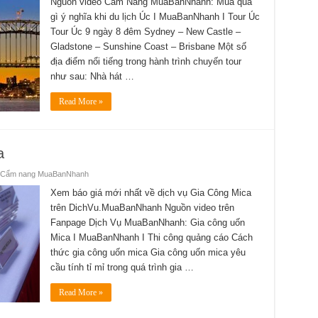
Nguồn video Cẩm Nang MuaBanNhanh: Mua quà
gì ý nghĩa khi du lịch Úc I MuaBanNhanh I Tour Úc
Tour Úc 9 ngày 8 đêm Sydney – New Castle –
Gladstone – Sunshine Coast – Brisbane Một số
địa điểm nổi tiếng trong hành trình chuyến tour
như sau: Nhà hát …
Read More »
a
Cẩm nang MuaBanNhanh
Xem báo giá mới nhất về dịch vụ Gia Công Mica
trên DichVu.MuaBanNhanh Nguồn video trên
Fanpage Dịch Vụ MuaBanNhanh: Gia công uốn
Mica I MuaBanNhanh I Thi công quảng cáo Cách
thức gia công uốn mica Gia công uốn mica yêu
cầu tính tỉ mỉ trong quá trình gia …
Read More »